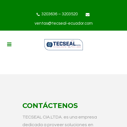
3203636 – 3203520
ventas@tecseal-ecuador.com
CONTÁCTENOS
TECSEAL CIA.LTDA. es una empresa
dedicada a proveer soluciones en