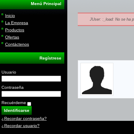
Menú Principal
Inicio
JUser: :_load: No se ha p
La Empresa
Productos
Ofertas
Contáctenos
Regístrese
Usuario
Contraseña
Recuérdeme
¿Recordar contraseña?
¿Recordar usuario?