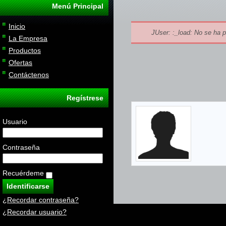
Menú Principal
Inicio
JUser: :_load: No se ha p
La Empresa
Productos
Ofertas
Contáctenos
Regístrese
Usuario
Contraseña
Recuérdeme
¿Recordar contraseña?
¿Recordar usuario?