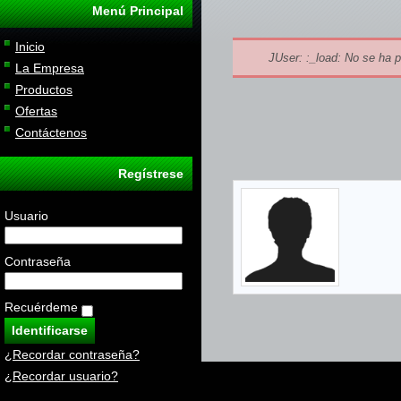
Menú Principal
Inicio
JUser: :_load: No se ha p
La Empresa
Productos
Ofertas
Contáctenos
Regístrese
Usuario
Contraseña
Recuérdeme
¿Recordar contraseña?
¿Recordar usuario?