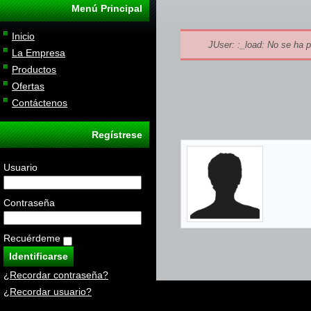
Menú Principal
Inicio
JUser: :_load: No se ha p
La Empresa
Productos
Ofertas
Contáctenos
Regístrese
Usuario
Contraseña
Recuérdeme
¿Recordar contraseña?
¿Recordar usuario?