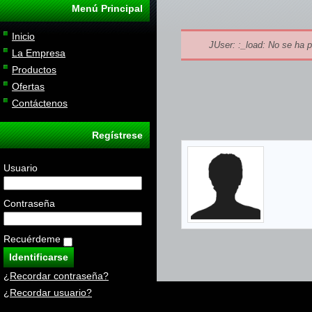
Menú Principal
Inicio
JUser: :_load: No se ha p
La Empresa
Productos
Ofertas
Contáctenos
Regístrese
Usuario
Contraseña
Recuérdeme
¿Recordar contraseña?
¿Recordar usuario?