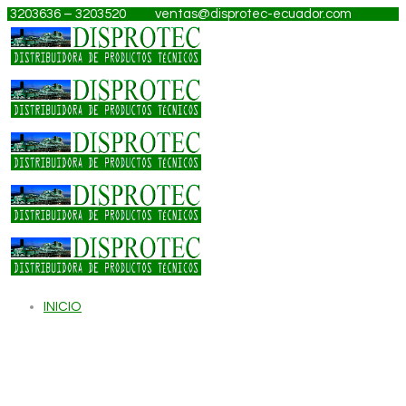
3203636 – 3203520
ventas@disprotec-ecuador.com
INICIO