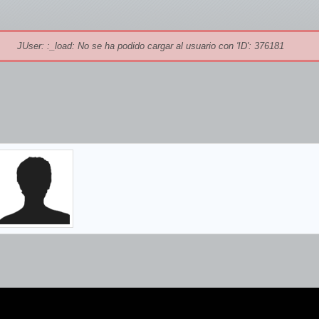
JUser: :_load: No se ha podido cargar al usuario con 'ID': 376181