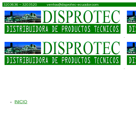
3203636 – 3203520
ventas@disprotec-ecuador.com
INICIO