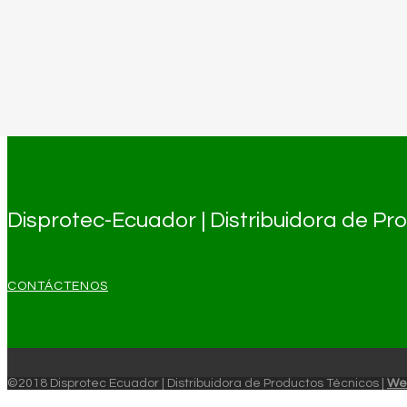
Disprotec-Ecuador | Distribuidora de P
CONTÁCTENOS
©2018 Disprotec Ecuador | Distribuidora de Productos Técnicos |
We