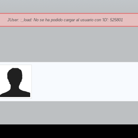
JUser: :_load: No se ha podido cargar al usuario con 'ID': 525801