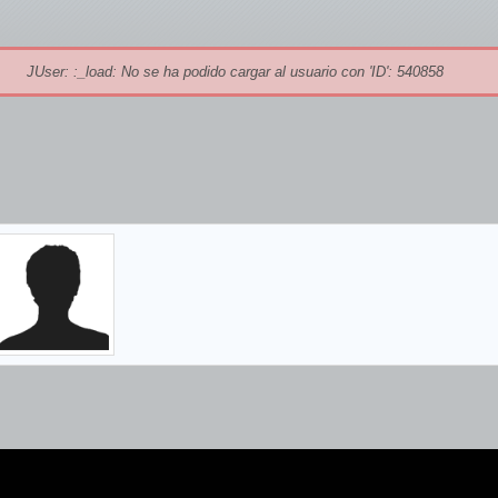
JUser: :_load: No se ha podido cargar al usuario con 'ID': 540858