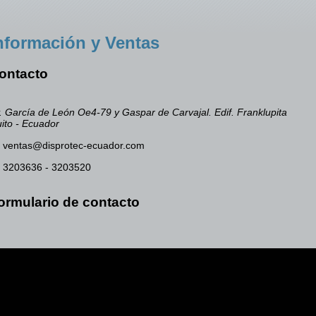
nformación y Ventas
ontacto
. García de León Oe4-79 y Gaspar de Carvajal. Edif. Franklupita
ito - Ecuador
ventas@disprotec-ecuador.com
3203636 - 3203520
ormulario de contacto
Enviar un correo electrónico. Todos los c
asterisco ('*') son obligatorios.
Nombre
*