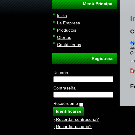
Menú Principal
Inicio
I
La Empresa
Productos
C
Ofertas
Contáctenos
Av
Qu
Regístrese
Usuario
F
Contraseña
Recuérdeme
¿Recordar contraseña?
¿Recordar usuario?